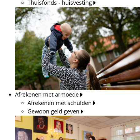
Thuisfonds - huisvesting
Afrekenen met armoede
Afrekenen met schulden
Gewoon geld geven