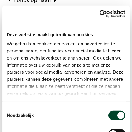
Fonds op naam
Fondsen
Bedrijven
Actueel
Deze website maakt gebruik van cookies
Blijf op de hoogte van het laatste nieuws, verhalen,
We gebruiken cookies om content en advertenties te
publicaties en ontwikkelingen rondom Kansfonds
personaliseren, om functies voor social media te bieden
en onze missie.
en om ons websiteverkeer te analyseren. Ook delen we
informatie over uw gebruik van onze site met onze
Nieuwsberichten
partners voor social media, adverteren en analyse. Deze
Nieuws
partners kunnen deze gegevens combineren met andere
Verhalen
informatie die u aan ze heeft verstrekt of die ze hebben
Beeldbanken
verzameld op basis van uw gebruik van hun services.
Foto's bestaanszekerheid
Foto's dak- en thuisloosheid
Toestemmingsselectie
Agenda
Noodzakelijk
Agenda