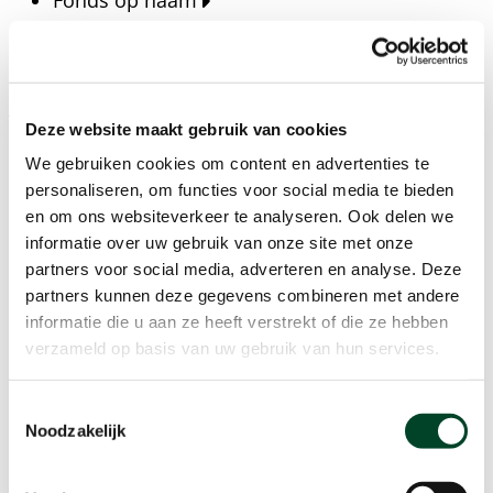
Fonds op naam
Fondsen
Bedrijven
Actueel
Deze website maakt gebruik van cookies
Blijf op de hoogte van het laatste nieuws, verhalen,
We gebruiken cookies om content en advertenties te
publicaties en ontwikkelingen rondom Kansfonds
personaliseren, om functies voor social media te bieden
en onze missie.
en om ons websiteverkeer te analyseren. Ook delen we
informatie over uw gebruik van onze site met onze
Nieuwsberichten
partners voor social media, adverteren en analyse. Deze
Nieuws
partners kunnen deze gegevens combineren met andere
Verhalen
informatie die u aan ze heeft verstrekt of die ze hebben
Beeldbanken
verzameld op basis van uw gebruik van hun services.
Foto's bestaanszekerheid
Foto's dak- en thuisloosheid
Toestemmingsselectie
Agenda
Noodzakelijk
Agenda