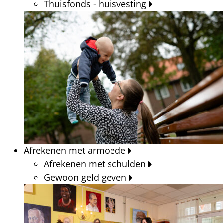
Thuisfonds - huisvesting
Afrekenen met armoede
Afrekenen met schulden
Gewoon geld geven