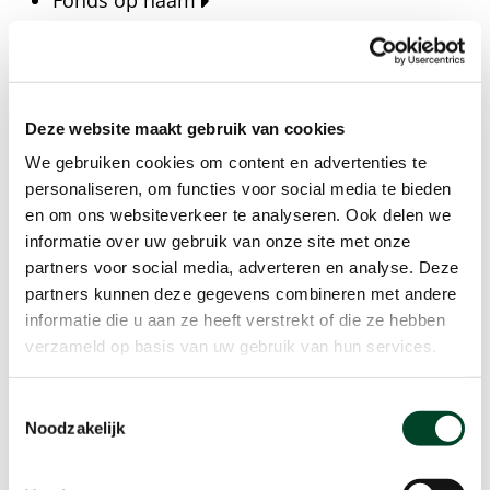
Fonds op naam
Fondsen
Bedrijven
Actueel
Deze website maakt gebruik van cookies
Blijf op de hoogte van het laatste nieuws, verhalen,
We gebruiken cookies om content en advertenties te
publicaties en ontwikkelingen rondom Kansfonds
personaliseren, om functies voor social media te bieden
en onze missie.
en om ons websiteverkeer te analyseren. Ook delen we
informatie over uw gebruik van onze site met onze
Nieuwsberichten
partners voor social media, adverteren en analyse. Deze
Nieuws
partners kunnen deze gegevens combineren met andere
Verhalen
informatie die u aan ze heeft verstrekt of die ze hebben
Beeldbanken
verzameld op basis van uw gebruik van hun services.
Foto's bestaanszekerheid
Foto's dak- en thuisloosheid
Toestemmingsselectie
Agenda
Noodzakelijk
Agenda