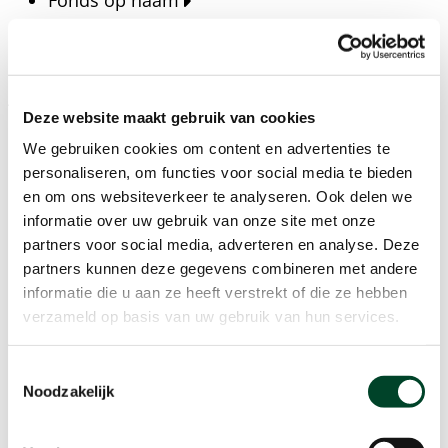
Fonds op naam
Fondsen
Bedrijven
Actueel
Deze website maakt gebruik van cookies
Blijf op de hoogte van het laatste nieuws, verhalen,
We gebruiken cookies om content en advertenties te
publicaties en ontwikkelingen rondom Kansfonds
personaliseren, om functies voor social media te bieden
en onze missie.
en om ons websiteverkeer te analyseren. Ook delen we
informatie over uw gebruik van onze site met onze
Nieuwsberichten
partners voor social media, adverteren en analyse. Deze
Nieuws
partners kunnen deze gegevens combineren met andere
Verhalen
informatie die u aan ze heeft verstrekt of die ze hebben
Beeldbanken
verzameld op basis van uw gebruik van hun services.
Foto's bestaanszekerheid
Foto's dak- en thuisloosheid
Toestemmingsselectie
Agenda
Noodzakelijk
Agenda