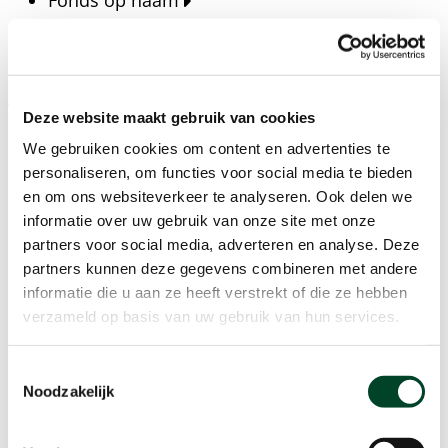
Fonds op naam
Fondsen
Bedrijven
Actueel
Deze website maakt gebruik van cookies
Blijf op de hoogte van het laatste nieuws, verhalen,
We gebruiken cookies om content en advertenties te
publicaties en ontwikkelingen rondom Kansfonds
personaliseren, om functies voor social media te bieden
en onze missie.
en om ons websiteverkeer te analyseren. Ook delen we
informatie over uw gebruik van onze site met onze
Nieuwsberichten
partners voor social media, adverteren en analyse. Deze
Nieuws
partners kunnen deze gegevens combineren met andere
Verhalen
informatie die u aan ze heeft verstrekt of die ze hebben
Beeldbanken
verzameld op basis van uw gebruik van hun services.
Foto's bestaanszekerheid
Foto's dak- en thuisloosheid
Toestemmingsselectie
Agenda
Noodzakelijk
Agenda