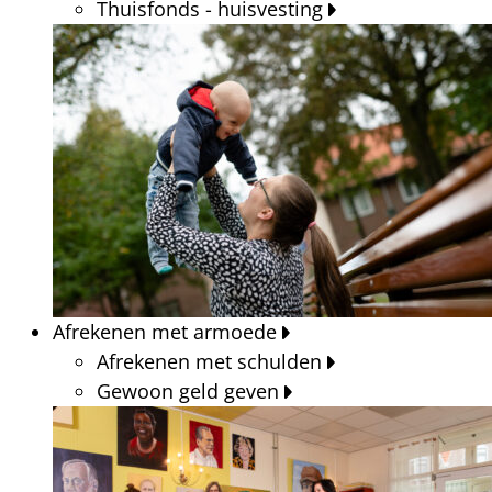
Thuisfonds - huisvesting
Afrekenen met armoede
Afrekenen met schulden
Gewoon geld geven