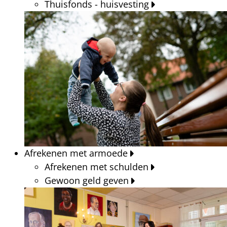
Thuisfonds - huisvesting
Afrekenen met armoede
Afrekenen met schulden
Gewoon geld geven