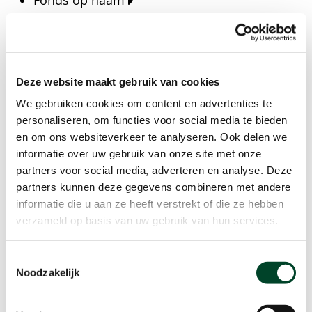
Fonds op naam
Fondsen
Bedrijven
Actueel
Deze website maakt gebruik van cookies
Blijf op de hoogte van het laatste nieuws, verhalen,
We gebruiken cookies om content en advertenties te
publicaties en ontwikkelingen rondom Kansfonds
personaliseren, om functies voor social media te bieden
en onze missie.
en om ons websiteverkeer te analyseren. Ook delen we
informatie over uw gebruik van onze site met onze
Nieuwsberichten
partners voor social media, adverteren en analyse. Deze
Nieuws
partners kunnen deze gegevens combineren met andere
Verhalen
informatie die u aan ze heeft verstrekt of die ze hebben
Beeldbanken
verzameld op basis van uw gebruik van hun services.
Foto's bestaanszekerheid
Foto's dak- en thuisloosheid
Toestemmingsselectie
Agenda
Noodzakelijk
Agenda