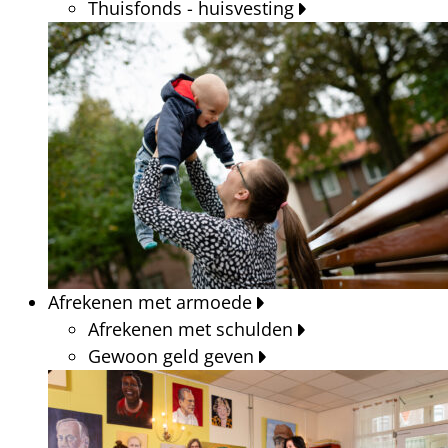
Thuisfonds - huisvesting
Afrekenen met armoede
Afrekenen met schulden
Gewoon geld geven