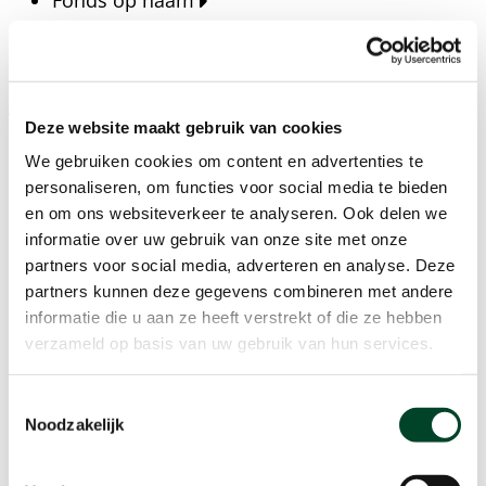
Fonds op naam
Fondsen
Bedrijven
Actueel
Deze website maakt gebruik van cookies
Blijf op de hoogte van het laatste nieuws, verhalen,
We gebruiken cookies om content en advertenties te
publicaties en ontwikkelingen rondom Kansfonds
personaliseren, om functies voor social media te bieden
en onze missie.
en om ons websiteverkeer te analyseren. Ook delen we
informatie over uw gebruik van onze site met onze
Nieuwsberichten
partners voor social media, adverteren en analyse. Deze
Nieuws
partners kunnen deze gegevens combineren met andere
Verhalen
informatie die u aan ze heeft verstrekt of die ze hebben
Beeldbanken
verzameld op basis van uw gebruik van hun services.
Foto's bestaanszekerheid
Foto's dak- en thuisloosheid
Toestemmingsselectie
Agenda
Noodzakelijk
Agenda