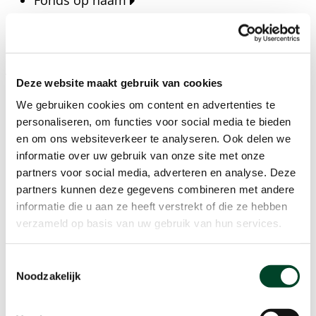
Fonds op naam
Fondsen
Bedrijven
Actueel
Deze website maakt gebruik van cookies
Blijf op de hoogte van het laatste nieuws, verhalen,
We gebruiken cookies om content en advertenties te
publicaties en ontwikkelingen rondom Kansfonds
personaliseren, om functies voor social media te bieden
en onze missie.
en om ons websiteverkeer te analyseren. Ook delen we
informatie over uw gebruik van onze site met onze
Nieuwsberichten
partners voor social media, adverteren en analyse. Deze
Nieuws
partners kunnen deze gegevens combineren met andere
Verhalen
informatie die u aan ze heeft verstrekt of die ze hebben
Beeldbanken
verzameld op basis van uw gebruik van hun services.
Foto's bestaanszekerheid
Foto's dak- en thuisloosheid
Toestemmingsselectie
Agenda
Noodzakelijk
Agenda