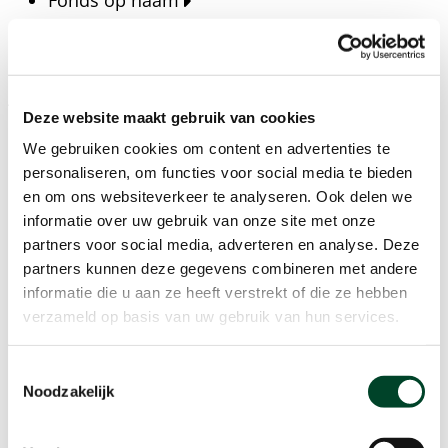
Fonds op naam
Fondsen
Bedrijven
Actueel
Deze website maakt gebruik van cookies
Blijf op de hoogte van het laatste nieuws, verhalen,
We gebruiken cookies om content en advertenties te
publicaties en ontwikkelingen rondom Kansfonds
personaliseren, om functies voor social media te bieden
en onze missie.
en om ons websiteverkeer te analyseren. Ook delen we
informatie over uw gebruik van onze site met onze
Nieuwsberichten
partners voor social media, adverteren en analyse. Deze
Nieuws
partners kunnen deze gegevens combineren met andere
Verhalen
informatie die u aan ze heeft verstrekt of die ze hebben
Beeldbanken
verzameld op basis van uw gebruik van hun services.
Foto's bestaanszekerheid
Foto's dak- en thuisloosheid
Toestemmingsselectie
Agenda
Noodzakelijk
Agenda