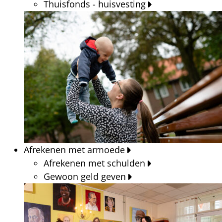
Thuisfonds - huisvesting
Afrekenen met armoede
Afrekenen met schulden
Gewoon geld geven