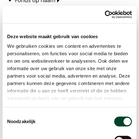
Fonds op naam
Fondsen
Bedrijven
Actueel
Deze website maakt gebruik van cookies
Blijf op de hoogte van het laatste nieuws, verhalen,
We gebruiken cookies om content en advertenties te
publicaties en ontwikkelingen rondom Kansfonds
personaliseren, om functies voor social media te bieden
en onze missie.
en om ons websiteverkeer te analyseren. Ook delen we
informatie over uw gebruik van onze site met onze
Nieuwsberichten
partners voor social media, adverteren en analyse. Deze
Nieuws
partners kunnen deze gegevens combineren met andere
Verhalen
informatie die u aan ze heeft verstrekt of die ze hebben
Beeldbanken
verzameld op basis van uw gebruik van hun services.
Foto's bestaanszekerheid
Foto's dak- en thuisloosheid
Toestemmingsselectie
Agenda
Noodzakelijk
Agenda