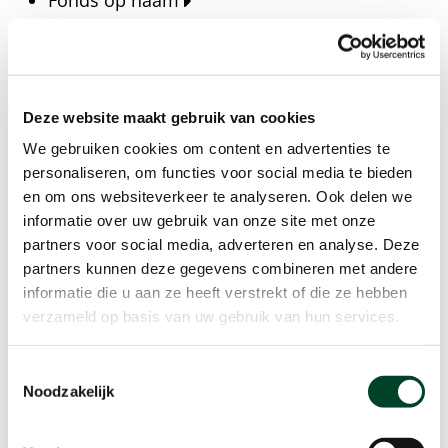
Fonds op naam
Fondsen
Bedrijven
Actueel
Deze website maakt gebruik van cookies
Blijf op de hoogte van het laatste nieuws, verhalen,
We gebruiken cookies om content en advertenties te
publicaties en ontwikkelingen rondom Kansfonds
personaliseren, om functies voor social media te bieden
en onze missie.
en om ons websiteverkeer te analyseren. Ook delen we
informatie over uw gebruik van onze site met onze
Nieuwsberichten
partners voor social media, adverteren en analyse. Deze
Nieuws
partners kunnen deze gegevens combineren met andere
Verhalen
informatie die u aan ze heeft verstrekt of die ze hebben
Beeldbanken
verzameld op basis van uw gebruik van hun services.
Foto's bestaanszekerheid
Foto's dak- en thuisloosheid
Toestemmingsselectie
Agenda
Noodzakelijk
Agenda