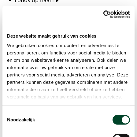
Fonds op naam
Fondsen
Bedrijven
Actueel
Deze website maakt gebruik van cookies
Blijf op de hoogte van het laatste nieuws, verhalen,
We gebruiken cookies om content en advertenties te
publicaties en ontwikkelingen rondom Kansfonds
personaliseren, om functies voor social media te bieden
en onze missie.
en om ons websiteverkeer te analyseren. Ook delen we
informatie over uw gebruik van onze site met onze
Nieuwsberichten
partners voor social media, adverteren en analyse. Deze
Nieuws
partners kunnen deze gegevens combineren met andere
Verhalen
informatie die u aan ze heeft verstrekt of die ze hebben
Beeldbanken
verzameld op basis van uw gebruik van hun services.
Foto's bestaanszekerheid
Foto's dak- en thuisloosheid
Toestemmingsselectie
Agenda
Noodzakelijk
Agenda