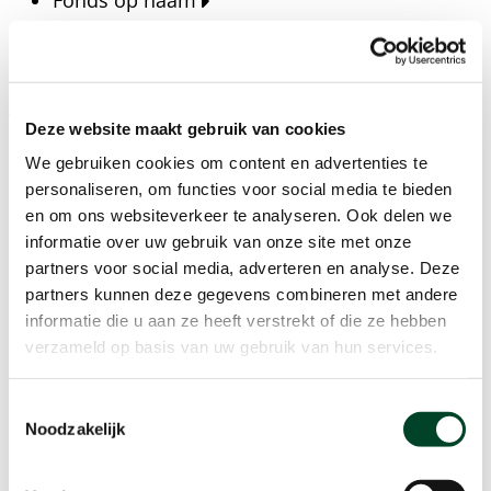
Fonds op naam
Fondsen
Bedrijven
Actueel
Deze website maakt gebruik van cookies
Blijf op de hoogte van het laatste nieuws, verhalen,
We gebruiken cookies om content en advertenties te
publicaties en ontwikkelingen rondom Kansfonds
personaliseren, om functies voor social media te bieden
en onze missie.
en om ons websiteverkeer te analyseren. Ook delen we
informatie over uw gebruik van onze site met onze
Nieuwsberichten
partners voor social media, adverteren en analyse. Deze
Nieuws
partners kunnen deze gegevens combineren met andere
Verhalen
informatie die u aan ze heeft verstrekt of die ze hebben
Beeldbanken
verzameld op basis van uw gebruik van hun services.
Foto's bestaanszekerheid
Foto's dak- en thuisloosheid
Toestemmingsselectie
Agenda
Noodzakelijk
Agenda