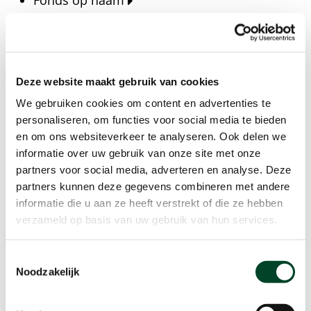
Fonds op naam
Fondsen
Bedrijven
Actueel
Deze website maakt gebruik van cookies
Blijf op de hoogte van het laatste nieuws, verhalen,
We gebruiken cookies om content en advertenties te
publicaties en ontwikkelingen rondom Kansfonds
personaliseren, om functies voor social media te bieden
en onze missie.
en om ons websiteverkeer te analyseren. Ook delen we
informatie over uw gebruik van onze site met onze
Nieuwsberichten
partners voor social media, adverteren en analyse. Deze
Nieuws
partners kunnen deze gegevens combineren met andere
Verhalen
informatie die u aan ze heeft verstrekt of die ze hebben
Beeldbanken
verzameld op basis van uw gebruik van hun services.
Foto's bestaanszekerheid
Foto's dak- en thuisloosheid
Toestemmingsselectie
Agenda
Noodzakelijk
Agenda