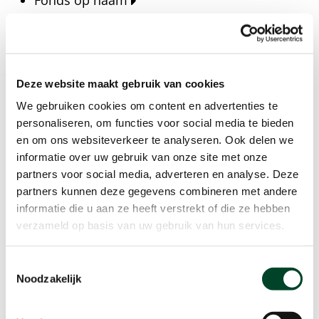
Fonds op naam
Fondsen
Bedrijven
Actueel
Deze website maakt gebruik van cookies
Blijf op de hoogte van het laatste nieuws, verhalen,
We gebruiken cookies om content en advertenties te
publicaties en ontwikkelingen rondom Kansfonds
personaliseren, om functies voor social media te bieden
en onze missie.
en om ons websiteverkeer te analyseren. Ook delen we
informatie over uw gebruik van onze site met onze
Nieuwsberichten
partners voor social media, adverteren en analyse. Deze
Nieuws
partners kunnen deze gegevens combineren met andere
Verhalen
informatie die u aan ze heeft verstrekt of die ze hebben
Beeldbanken
verzameld op basis van uw gebruik van hun services.
Foto's bestaanszekerheid
Foto's dak- en thuisloosheid
Toestemmingsselectie
Agenda
Noodzakelijk
Agenda