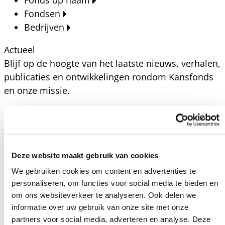
Fonds op naam
Fondsen
Bedrijven
Actueel
Blijf op de hoogte van het laatste nieuws, verhalen,
publicaties en ontwikkelingen rondom Kansfonds
en onze missie.
Nieuwsberichten
Nieuws
Verhalen
Beeldbanken
Deze website maakt gebruik van cookies
Foto's bestaanszekerheid
We gebruiken cookies om content en advertenties te
Foto's dak- en thuisloosheid
personaliseren, om functies voor social media te bieden en
Agenda
om ons websiteverkeer te analyseren. Ook delen we
Agenda
informatie over uw gebruik van onze site met onze
partners voor social media, adverteren en analyse. Deze