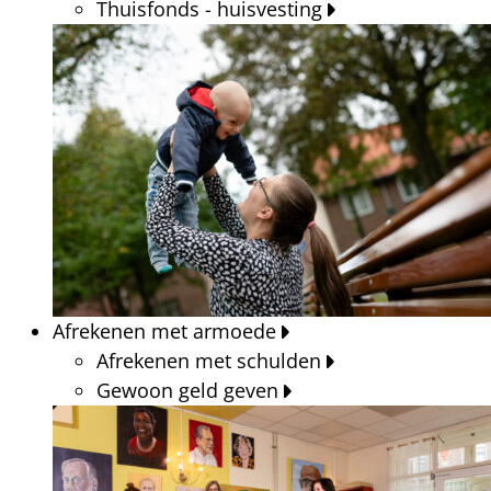
Thuisfonds - huisvesting
Afrekenen met armoede
Afrekenen met schulden
Gewoon geld geven