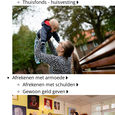
Thuisfonds - huisvesting
Afrekenen met armoede
Afrekenen met schulden
Gewoon geld geven