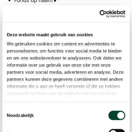
Fonds op naam
Fondsen
Bedrijven
Actueel
Deze website maakt gebruik van cookies
Blijf op de hoogte van het laatste nieuws, verhalen,
We gebruiken cookies om content en advertenties te
publicaties en ontwikkelingen rondom Kansfonds
personaliseren, om functies voor social media te bieden
en onze missie.
en om ons websiteverkeer te analyseren. Ook delen we
informatie over uw gebruik van onze site met onze
Nieuwsberichten
partners voor social media, adverteren en analyse. Deze
Nieuws
partners kunnen deze gegevens combineren met andere
Verhalen
informatie die u aan ze heeft verstrekt of die ze hebben
Beeldbanken
verzameld op basis van uw gebruik van hun services.
Foto's bestaanszekerheid
Foto's dak- en thuisloosheid
Toestemmingsselectie
Agenda
Noodzakelijk
Agenda