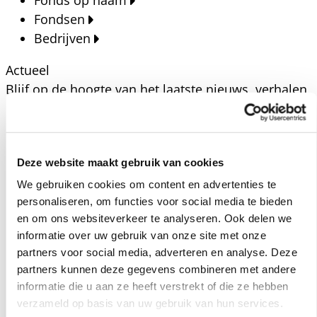
Fonds op naam
Fondsen
Bedrijven
Actueel
Blijf op de hoogte van het laatste nieuws, verhalen,
publicaties en ontwikkelingen rondom Kansfonds
en onze missie.
Nieuwsberichten
Deze website maakt gebruik van cookies
Nieuws
We gebruiken cookies om content en advertenties te
Verhalen
personaliseren, om functies voor social media te bieden
Beeldbanken
en om ons websiteverkeer te analyseren. Ook delen we
Foto's bestaanszekerheid
informatie over uw gebruik van onze site met onze
partners voor social media, adverteren en analyse. Deze
Foto's dak- en thuisloosheid
partners kunnen deze gegevens combineren met andere
Agenda
informatie die u aan ze heeft verstrekt of die ze hebben
Agenda
verzameld op basis van uw gebruik van hun services.