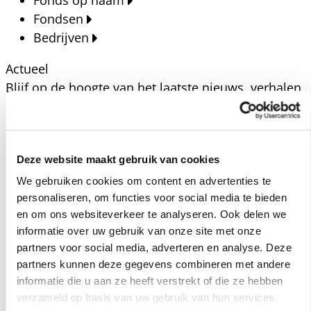
Fonds op naam
Fondsen
Bedrijven
Actueel
Blijf op de hoogte van het laatste nieuws, verhalen,
publicaties en ontwikkelingen rondom Kansfonds
en onze missie.
Nieuwsberichten
Deze website maakt gebruik van cookies
Nieuws
We gebruiken cookies om content en advertenties te
Verhalen
personaliseren, om functies voor social media te bieden
Beeldbanken
en om ons websiteverkeer te analyseren. Ook delen we
Foto's bestaanszekerheid
informatie over uw gebruik van onze site met onze
partners voor social media, adverteren en analyse. Deze
Foto's dak- en thuisloosheid
partners kunnen deze gegevens combineren met andere
Agenda
informatie die u aan ze heeft verstrekt of die ze hebben
Agenda
verzameld op basis van uw gebruik van hun services.