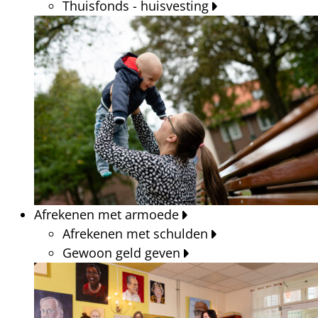
Thuisfonds - huisvesting
Afrekenen met armoede
Afrekenen met schulden
Gewoon geld geven