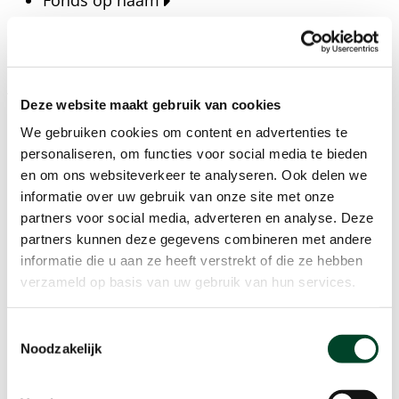
Fonds op naam
Fondsen
Bedrijven
Actueel
Deze website maakt gebruik van cookies
Blijf op de hoogte van het laatste nieuws, verhalen,
We gebruiken cookies om content en advertenties te
publicaties en ontwikkelingen rondom Kansfonds
personaliseren, om functies voor social media te bieden
en onze missie.
en om ons websiteverkeer te analyseren. Ook delen we
informatie over uw gebruik van onze site met onze
Nieuwsberichten
partners voor social media, adverteren en analyse. Deze
Nieuws
partners kunnen deze gegevens combineren met andere
Verhalen
informatie die u aan ze heeft verstrekt of die ze hebben
Beeldbanken
verzameld op basis van uw gebruik van hun services.
Foto's bestaanszekerheid
Foto's dak- en thuisloosheid
Toestemmingsselectie
Agenda
Noodzakelijk
Agenda