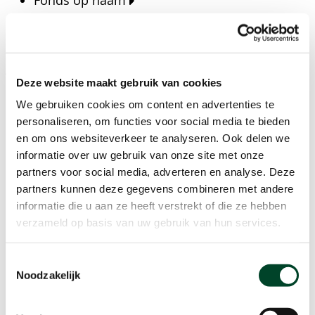
Fonds op naam
Fondsen
Bedrijven
Actueel
Deze website maakt gebruik van cookies
Blijf op de hoogte van het laatste nieuws, verhalen,
We gebruiken cookies om content en advertenties te
publicaties en ontwikkelingen rondom Kansfonds
personaliseren, om functies voor social media te bieden
en onze missie.
en om ons websiteverkeer te analyseren. Ook delen we
informatie over uw gebruik van onze site met onze
Nieuwsberichten
partners voor social media, adverteren en analyse. Deze
Nieuws
partners kunnen deze gegevens combineren met andere
Verhalen
informatie die u aan ze heeft verstrekt of die ze hebben
Beeldbanken
verzameld op basis van uw gebruik van hun services.
Foto's bestaanszekerheid
Foto's dak- en thuisloosheid
Toestemmingsselectie
Agenda
Noodzakelijk
Agenda