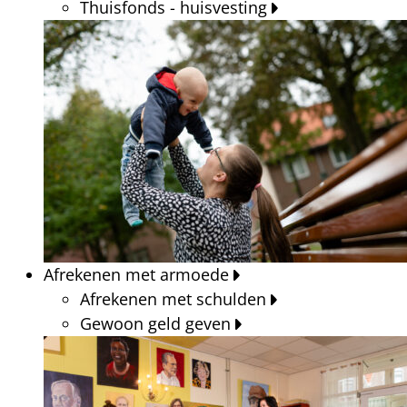
Thuisfonds - huisvesting
Afrekenen met armoede
Afrekenen met schulden
Gewoon geld geven