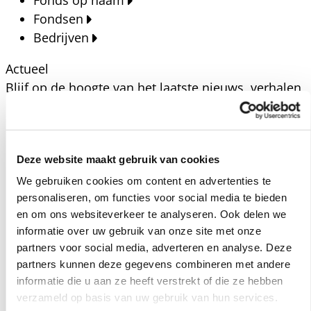
Fonds op naam
Fondsen
Bedrijven
Actueel
Blijf op de hoogte van het laatste nieuws, verhalen,
publicaties en ontwikkelingen rondom Kansfonds
en onze missie.
Nieuwsberichten
Deze website maakt gebruik van cookies
Nieuws
We gebruiken cookies om content en advertenties te
Verhalen
personaliseren, om functies voor social media te bieden
Beeldbanken
en om ons websiteverkeer te analyseren. Ook delen we
Foto's bestaanszekerheid
informatie over uw gebruik van onze site met onze
partners voor social media, adverteren en analyse. Deze
Foto's dak- en thuisloosheid
partners kunnen deze gegevens combineren met andere
Agenda
informatie die u aan ze heeft verstrekt of die ze hebben
Agenda
verzameld op basis van uw gebruik van hun services.