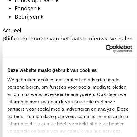
Fonds op naam
Fondsen
Bedrijven
Actueel
Blijf op de hoogte van het laatste nieuws, verhalen,
publicaties en ontwikkelingen rondom Kansfonds
en onze missie.
Nieuwsberichten
Deze website maakt gebruik van cookies
Nieuws
We gebruiken cookies om content en advertenties te
Verhalen
personaliseren, om functies voor social media te bieden
Beeldbanken
en om ons websiteverkeer te analyseren. Ook delen we
Foto's bestaanszekerheid
informatie over uw gebruik van onze site met onze
partners voor social media, adverteren en analyse. Deze
Foto's dak- en thuisloosheid
partners kunnen deze gegevens combineren met andere
Agenda
informatie die u aan ze heeft verstrekt of die ze hebben
Agenda
verzameld op basis van uw gebruik van hun services.