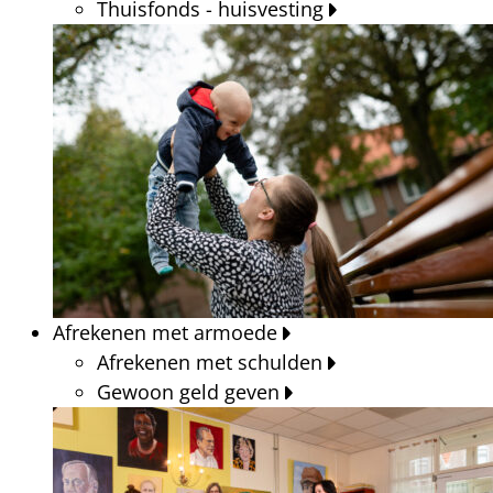
Thuisfonds - huisvesting
Afrekenen met armoede
Afrekenen met schulden
Gewoon geld geven