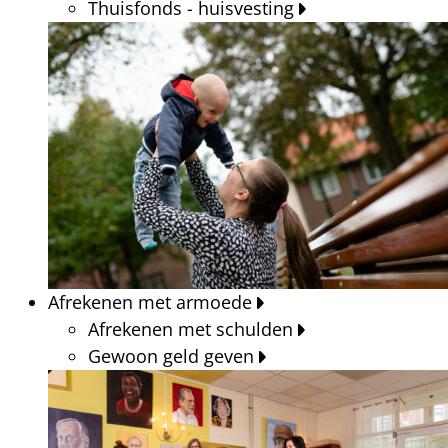
Thuisfonds - huisvesting
Afrekenen met armoede
Afrekenen met schulden
Gewoon geld geven