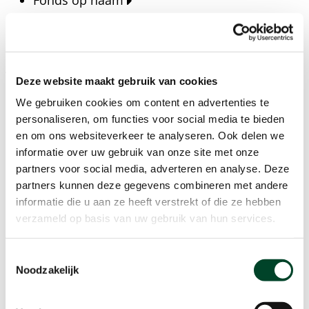
Fonds op naam
Fondsen
Bedrijven
Actueel
Deze website maakt gebruik van cookies
Blijf op de hoogte van het laatste nieuws, verhalen,
We gebruiken cookies om content en advertenties te
publicaties en ontwikkelingen rondom Kansfonds
personaliseren, om functies voor social media te bieden
en onze missie.
en om ons websiteverkeer te analyseren. Ook delen we
informatie over uw gebruik van onze site met onze
Nieuwsberichten
partners voor social media, adverteren en analyse. Deze
Nieuws
partners kunnen deze gegevens combineren met andere
Verhalen
informatie die u aan ze heeft verstrekt of die ze hebben
Beeldbanken
verzameld op basis van uw gebruik van hun services.
Foto's bestaanszekerheid
Foto's dak- en thuisloosheid
Toestemmingsselectie
Agenda
Noodzakelijk
Agenda