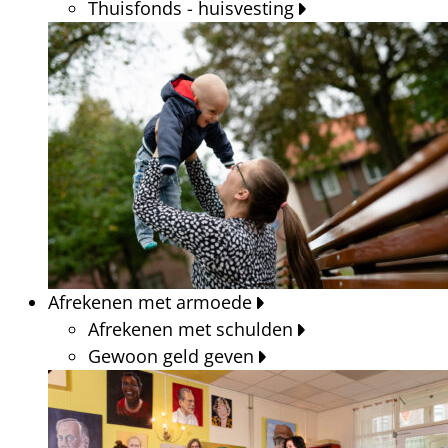
Thuisfonds - huisvesting
Afrekenen met armoede
Afrekenen met schulden
Gewoon geld geven