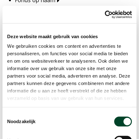
Fonds op naam
Fondsen
Bedrijven
Actueel
Deze website maakt gebruik van cookies
Blijf op de hoogte van het laatste nieuws, verhalen,
We gebruiken cookies om content en advertenties te
publicaties en ontwikkelingen rondom Kansfonds
personaliseren, om functies voor social media te bieden
en onze missie.
en om ons websiteverkeer te analyseren. Ook delen we
informatie over uw gebruik van onze site met onze
Nieuwsberichten
partners voor social media, adverteren en analyse. Deze
Nieuws
partners kunnen deze gegevens combineren met andere
Verhalen
informatie die u aan ze heeft verstrekt of die ze hebben
Beeldbanken
verzameld op basis van uw gebruik van hun services.
Foto's bestaanszekerheid
Foto's dak- en thuisloosheid
Toestemmingsselectie
Agenda
Noodzakelijk
Agenda