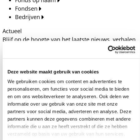
Fonds op naam
Fondsen
Bedrijven
Actueel
Blijf op de hoogte van het laatste nieuws, verhalen,
publicaties en ontwikkelingen rondom Kansfonds
en onze missie.
Nieuwsberichten
Deze website maakt gebruik van cookies
Nieuws
We gebruiken cookies om content en advertenties te
Verhalen
personaliseren, om functies voor social media te bieden
Beeldbanken
en om ons websiteverkeer te analyseren. Ook delen we
Foto's bestaanszekerheid
informatie over uw gebruik van onze site met onze
partners voor social media, adverteren en analyse. Deze
Foto's dak- en thuisloosheid
partners kunnen deze gegevens combineren met andere
Agenda
informatie die u aan ze heeft verstrekt of die ze hebben
Agenda
verzameld op basis van uw gebruik van hun services.