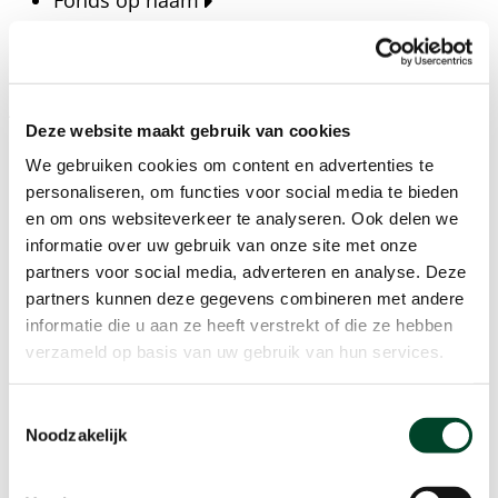
Fonds op naam
Fondsen
Bedrijven
Actueel
Deze website maakt gebruik van cookies
Blijf op de hoogte van het laatste nieuws, verhalen,
We gebruiken cookies om content en advertenties te
publicaties en ontwikkelingen rondom Kansfonds
personaliseren, om functies voor social media te bieden
en onze missie.
en om ons websiteverkeer te analyseren. Ook delen we
informatie over uw gebruik van onze site met onze
Nieuwsberichten
partners voor social media, adverteren en analyse. Deze
Nieuws
partners kunnen deze gegevens combineren met andere
Verhalen
informatie die u aan ze heeft verstrekt of die ze hebben
Beeldbanken
verzameld op basis van uw gebruik van hun services.
Foto's bestaanszekerheid
Foto's dak- en thuisloosheid
Toestemmingsselectie
Agenda
Noodzakelijk
Agenda