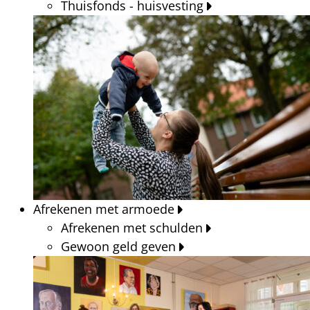
Thuisfonds - huisvesting
Afrekenen met armoede
Afrekenen met schulden
Gewoon geld geven