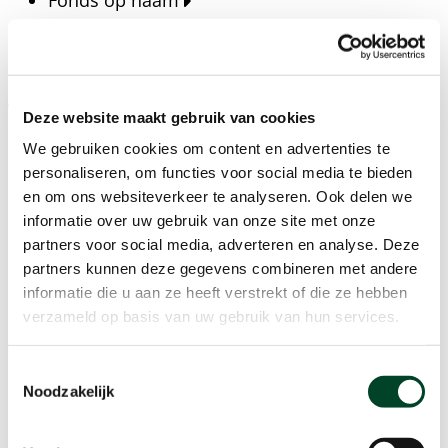
Fonds op naam
Fondsen
Bedrijven
Actueel
Deze website maakt gebruik van cookies
Blijf op de hoogte van het laatste nieuws, verhalen,
We gebruiken cookies om content en advertenties te
publicaties en ontwikkelingen rondom Kansfonds
personaliseren, om functies voor social media te bieden
en onze missie.
en om ons websiteverkeer te analyseren. Ook delen we
informatie over uw gebruik van onze site met onze
Nieuwsberichten
partners voor social media, adverteren en analyse. Deze
Nieuws
partners kunnen deze gegevens combineren met andere
Verhalen
informatie die u aan ze heeft verstrekt of die ze hebben
Beeldbanken
verzameld op basis van uw gebruik van hun services.
Foto's bestaanszekerheid
Foto's dak- en thuisloosheid
Toestemmingsselectie
Agenda
Noodzakelijk
Agenda